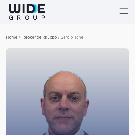
Home
/
I broker del gruppo
/
Sergio Tonelli
menu
menu
menu
menu