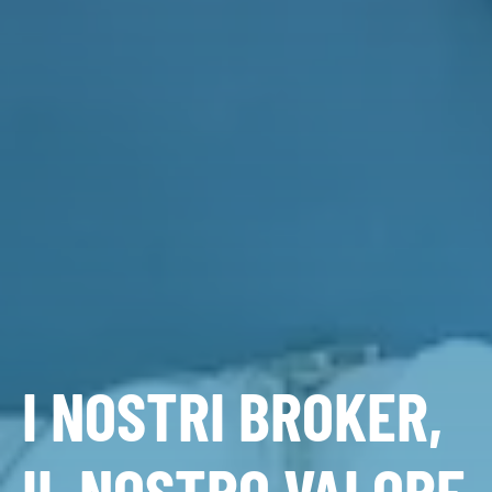
I NOSTRI BROKER,
IL NOSTRO VALORE