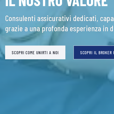
Consulenti assicurativi dedicati, capa
grazie a una profonda esperienza in di
SCOPRI COME UNIRTI A NOI
SCOPRI IL BROKER 