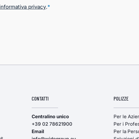
informativa privacy
.
*
CONTATTI
POLIZZE
Centralino unico
Per le Azi
+39 02 78621900
Per i Profes
Email
Per la Pers
16
info@widegroup.eu
Soluzioni d