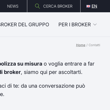
NEWS
CERCA BROKER
EN
 BROKER DEL GRUPPO
PER I BROKER
Home
/
Contatti
polizza su misura
o voglia entrare a far
i broker
, siamo qui per ascoltarti.
ci di te: da una conversazione può
e.