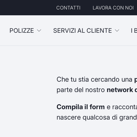
CONTATTI
LAVORA CON NOI
POLIZZE
SERVIZI AL CLIENTE
I
Che tu stia cercando una
parte del nostro
network d
Compila il form
e racconta
nascere qualcosa di grand