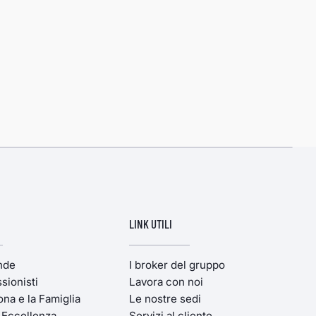
LINK UTILI
ende
I broker del gruppo
sionisti
Lavora con noi
ona e la Famiglia
Le nostre sedi
'Eccellenza
Servizi al cliente