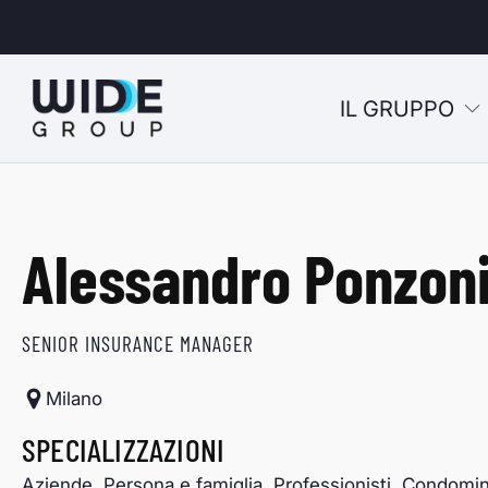
IL GRUPPO
u
Alessandro Ponzon
u
u
SENIOR INSURANCE MANAGER
u
Milano
SPECIALIZZAZIONI
Aziende, Persona e famiglia, Professionisti, Condomin