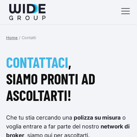
Home
/
Contatti
menu
menu
CONTATTACI
,
menu
SIAMO PRONTI AD
menu
ASCOLTARTI!
Che tu stia cercando una
polizza su misura
o
voglia entrare a far parte del nostro
network di
broker
, siamo qui per ascoltarti.