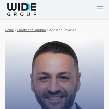
Home
/
I broker del gruppo
/
Agostino Davanzo
menu
menu
menu
menu