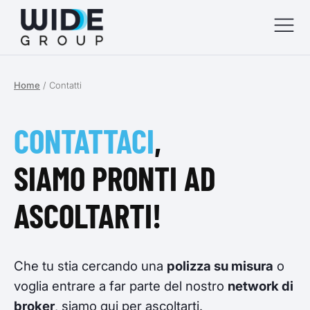
Home
/
Contatti
menu
menu
CONTATTACI
,
menu
SIAMO PRONTI AD
menu
ASCOLTARTI!
Che tu stia cercando una
polizza su misura
o
voglia entrare a far parte del nostro
network di
broker
, siamo qui per ascoltarti.