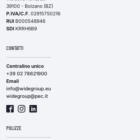
39100 - Bolzano (BZ)
P.IVA/C.F
. 02915750216
RUI
B000548946
SDI
KRRH6B9
CONTATTI
Centralino unico
+39 02 78621900
Email
info@widegroup.eu
widegroup@pec.it
POLIZZE