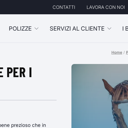
CONTATTI
LAVORA CON NOI
POLIZZE
SERVIZI AL CLIENTE
I
Home
/
P
 PER I
 bene prezioso che in