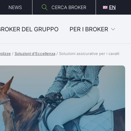
NEWS
CERCA BROKER
EN
 BROKER DEL GRUPPO
PER I BROKER
olizze
/
Soluzioni d'Eccellenza
/
Soluzioni assicurative per i cavalli