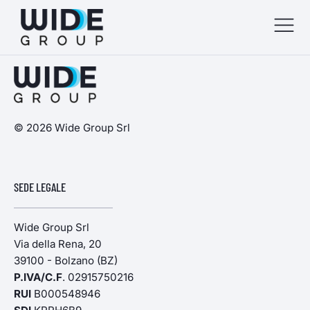
menu
menu
© 2026 Wide Group Srl
menu
SEDE LEGALE
menu
Wide Group Srl
Via della Rena, 20
39100 - Bolzano (BZ)
P.IVA/C.F
. 02915750216
RUI
B000548946