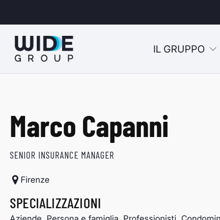
IL GRUPPO
u
Marco Capanni
u
u
SENIOR INSURANCE MANAGER
u
Firenze
SPECIALIZZAZIONI
Aziende, Persona e famiglia, Professionisti, Condomin