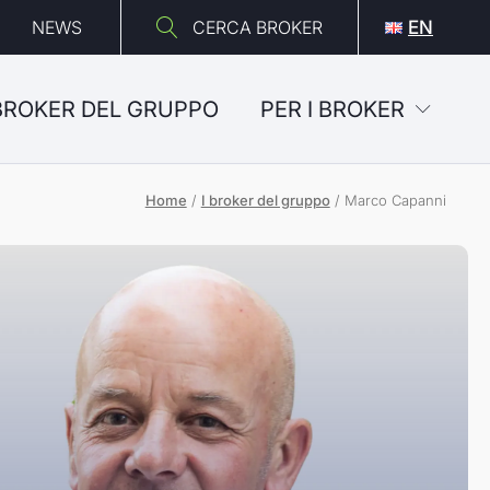
NEWS
CERCA BROKER
EN
 BROKER DEL GRUPPO
PER I BROKER
Home
/
I broker del gruppo
/
Marco Capanni