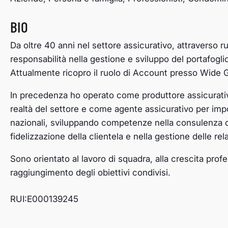
BIO
Da
oltre 40 anni nel settore assicurativo, attraverso r
responsabilità nella gestione e sviluppo del portafoglio
Attualmente ricopr
o
il ruolo di Account presso Wide G
In precedenza h
o
operato come produttore assicurati
realtà del settore e come agente assicurativo per im
nazionali
,
sviluppa
nd
o competenze nella consulenza c
fidelizzazione della clientela e nella gestione delle rel
Sono
orientato al lavoro di squadra, alla crescita profe
raggiungimento degli obiettivi condivisi.
RUI:E000139245