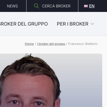
NEWS
CERCA BROKER
EN
 BROKER DEL GRUPPO
PER I BROKER
Home
/
I broker del gruppo
/
Francesco Stefanini