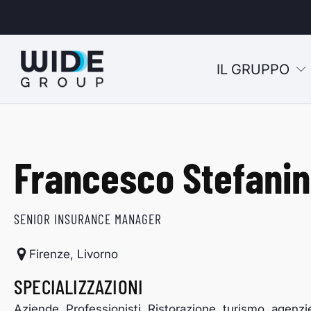
IL GRUPPO
u
Francesco Stefanin
u
u
SENIOR INSURANCE MANAGER
u
Firenze, Livorno
SPECIALIZZAZIONI
Aziende, Professionisti, Ristorazione, turismo, agenzie