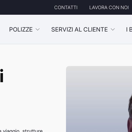
CONTATTI
LAVORA CON NOI
POLIZZE
SERVIZI AL CLIENTE
I
i
 viaggio, strutture