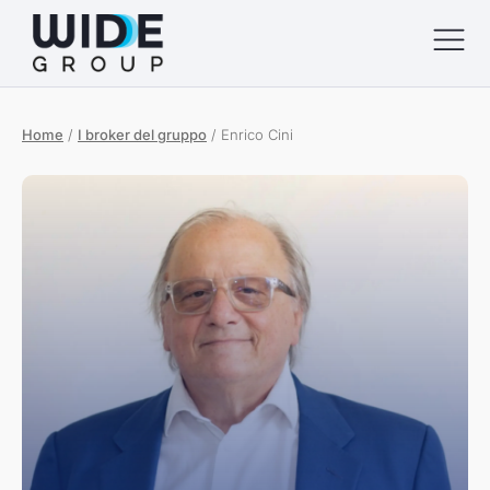
Home
/
I broker del gruppo
/
Enrico Cini
menu
menu
menu
menu