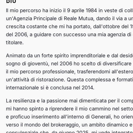
Il mio percorso ha inizio il 9 aprile 1984 in veste di co
un'Agenzia Principale di Reale Mutua, dando il via a 
crescita costante che mi ha portato, dall'ottobre del 1
del 2006, a guidare con successo una mia agenzia di ci
titolare.
Animato da un forte spirito imprenditoriale e dal desid
sogno di gioventù, nel 2006 ho scelto di diversifica
il mio percorso professionale, trasferendomi all'estero
un'attività di ristorazione. Questa complessa e forma
internazionale si è conclusa nel 2014.
La resilienza e la passione mai dimenticata per il com
mi hanno spinto a riprendere il mio cammino nel setto
e proficuo inserimento all'interno di Generali, ho orien
verso il mondo del brokeraggio, un ambito dinamico e
consulenziale che, da giugno 2025, mi vede integrato 