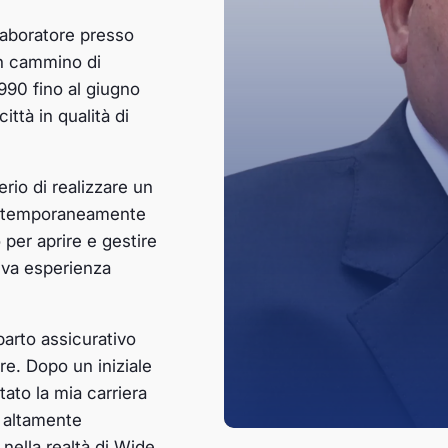
llaboratore presso
un cammino di
990 fino al giugno
ttà in qualità di
erio di realizzare un
re temporaneamente
 per aprire e gestire
tiva esperienza
parto assicurativo
re. Dopo un iniziale
tato la mia carriera
 altamente
nella realtà di Wide