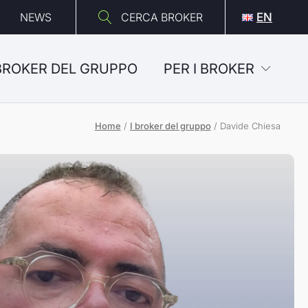
NEWS
CERCA BROKER
EN
 BROKER DEL GRUPPO
PER I BROKER
Home
/
I broker del gruppo
/
Davide Chiesa