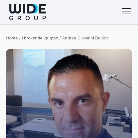
Home
/
I broker del gruppo
/
Andrea Giovanni Deidda
menu
menu
menu
menu