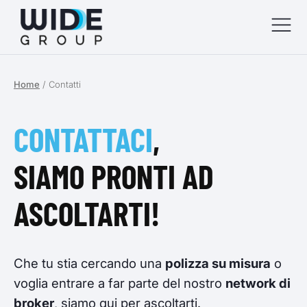
Home
/
Contatti
menu
menu
CONTATTACI
,
menu
SIAMO PRONTI AD
menu
ASCOLTARTI!
Che tu stia cercando una
polizza su misura
o
voglia entrare a far parte del nostro
network di
broker
, siamo qui per ascoltarti.