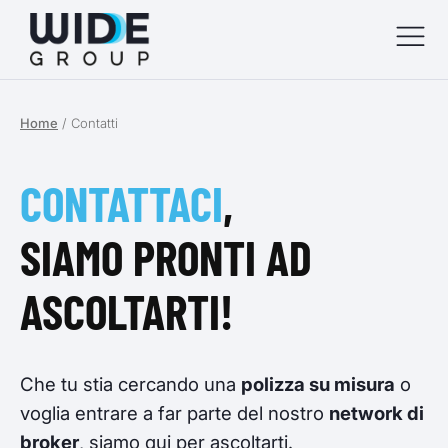
Home
/
Contatti
menu
menu
CONTATTACI
,
menu
SIAMO PRONTI AD
menu
ASCOLTARTI!
Che tu stia cercando una
polizza su misura
o
voglia entrare a far parte del nostro
network di
broker
, siamo qui per ascoltarti.