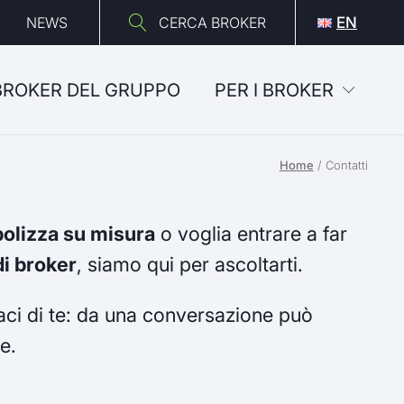
NEWS
CERCA BROKER
EN
 BROKER DEL GRUPPO
PER I BROKER
Home
/
Contatti
polizza su misura
o voglia entrare a far
i broker
, siamo qui per ascoltarti.
ci di te: da una conversazione può
e.