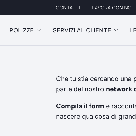
CONTATTI
LAVORA CON NOI
POLIZZE
SERVIZI AL CLIENTE
I
Che tu stia cercando una
parte del nostro
network d
Compila il form
e racconta
nascere qualcosa di grand