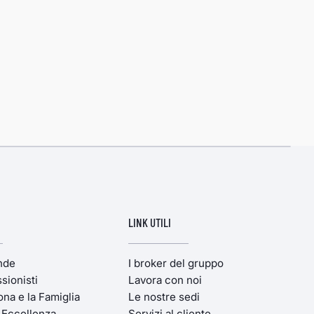
LINK UTILI
ende
I broker del gruppo
sionisti
Lavora con noi
ona e la Famiglia
Le nostre sedi
'Eccellenza
Servizi al cliente