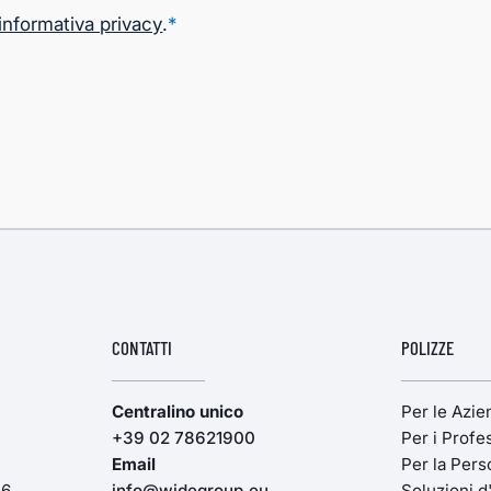
informativa privacy
.
*
CONTATTI
POLIZZE
Centralino unico
Per le Azi
+39 02 78621900
Per i Profes
Email
Per la Pers
16
info@widegroup.eu
Soluzioni d