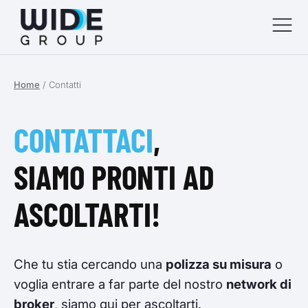
Home
/
Contatti
menu
menu
CONTATTACI
,
menu
SIAMO PRONTI AD
menu
ASCOLTARTI!
Che tu stia cercando una
polizza su misura
o
voglia entrare a far parte del nostro
network di
broker
, siamo qui per ascoltarti.