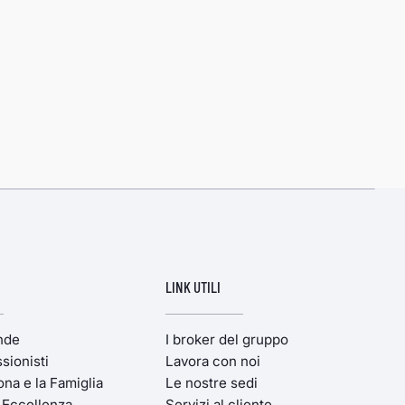
LINK UTILI
ende
I broker del gruppo
sionisti
Lavora con noi
ona e la Famiglia
Le nostre sedi
'Eccellenza
Servizi al cliente