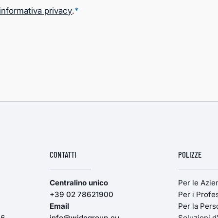
informativa privacy
.
*
CONTATTI
POLIZZE
Centralino unico
Per le Azi
+39 02 78621900
Per i Profes
Email
Per la Pers
16
info@widegroup.eu
Soluzioni d