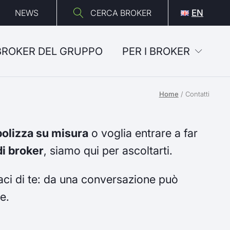
NEWS
CERCA BROKER
EN
 BROKER DEL GRUPPO
PER I BROKER
Home
/
Contatti
polizza su misura
o voglia entrare a far
i broker
, siamo qui per ascoltarti.
ci di te: da una conversazione può
e.