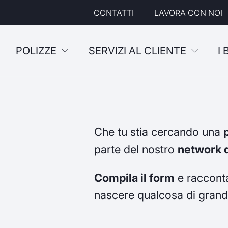
CONTATTI
LAVORA CON NOI
POLIZZE
SERVIZI AL CLIENTE
I
Che tu stia cercando una
parte del nostro
network d
Compila il form
e racconta
nascere qualcosa di grand