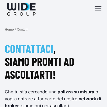
Home
/
Contatti
menu
menu
CONTATTACI
,
menu
SIAMO PRONTI AD
menu
ASCOLTARTI!
Che tu stia cercando una
polizza su misura
o
voglia entrare a far parte del nostro
network di
broker
, siamo qui per ascoltarti.