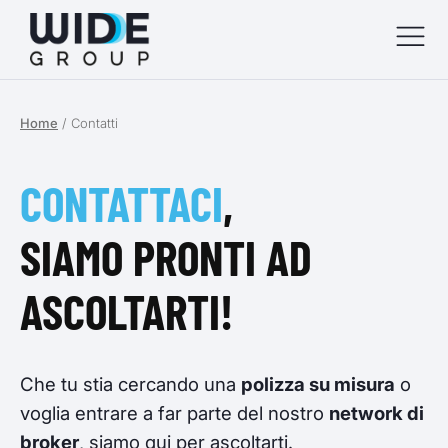
Home
/
Contatti
menu
menu
CONTATTACI
,
menu
SIAMO PRONTI AD
menu
ASCOLTARTI!
Che tu stia cercando una
polizza su misura
o
voglia entrare a far parte del nostro
network di
broker
, siamo qui per ascoltarti.