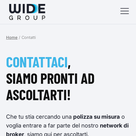
Home
/
Contatti
menu
menu
CONTATTACI
,
menu
SIAMO PRONTI AD
menu
ASCOLTARTI!
Che tu stia cercando una
polizza su misura
o
voglia entrare a far parte del nostro
network di
broker
, siamo qui per ascoltarti.