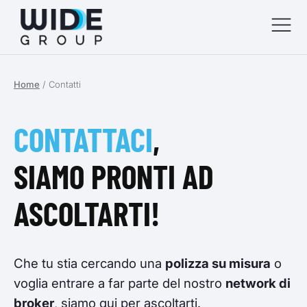
Home
/
Contatti
menu
menu
CONTATTACI
,
menu
SIAMO PRONTI AD
menu
ASCOLTARTI!
Che tu stia cercando una
polizza su misura
o
voglia entrare a far parte del nostro
network di
broker
, siamo qui per ascoltarti.