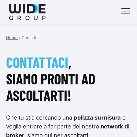
Home
/
Contatti
menu
menu
CONTATTACI
,
menu
SIAMO PRONTI AD
menu
ASCOLTARTI!
Che tu stia cercando una
polizza su misura
o
voglia entrare a far parte del nostro
network di
broker
, siamo qui per ascoltarti.