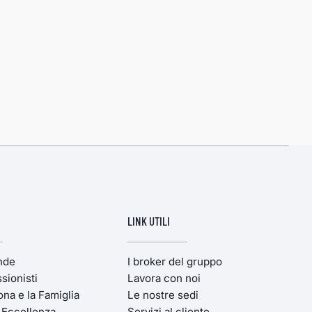
LINK UTILI
ende
I broker del gruppo
sionisti
Lavora con noi
ona e la Famiglia
Le nostre sedi
'Eccellenza
Servizi al cliente