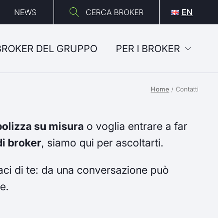
NEWS
CERCA BROKER
EN
 BROKER DEL GRUPPO
PER I BROKER
Home
/
Contatti
polizza su misura
o voglia entrare a far
i broker
, siamo qui per ascoltarti.
ci di te: da una conversazione può
e.