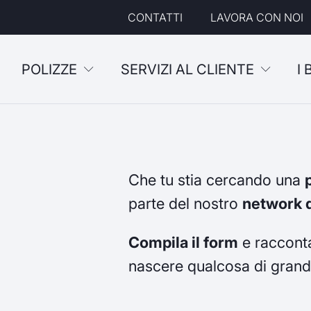
CONTATTI
LAVORA CON NOI
POLIZZE
SERVIZI AL CLIENTE
I
Che tu stia cercando una
parte del nostro
network d
Compila il form
e racconta
nascere qualcosa di grand