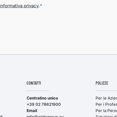
informativa privacy
.
*
CONTATTI
POLIZZE
Centralino unico
Per le Azi
+39 02 78621900
Per i Profes
Email
Per la Pers
16
info@widegroup.eu
Soluzioni d