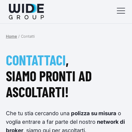
Home
/
Contatti
menu
menu
CONTATTACI
,
menu
SIAMO PRONTI AD
menu
ASCOLTARTI!
Che tu stia cercando una
polizza su misura
o
voglia entrare a far parte del nostro
network di
broker
, siamo qui per ascoltarti.