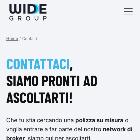
Home
/
Contatti
menu
menu
CONTATTACI
,
menu
SIAMO PRONTI AD
menu
ASCOLTARTI!
Che tu stia cercando una
polizza su misura
o
voglia entrare a far parte del nostro
network di
broker
, siamo qui per ascoltarti.