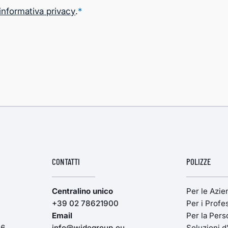
informativa privacy
.
*
CONTATTI
POLIZZE
Centralino unico
Per le Azi
+39 02 78621900
Per i Profes
Email
Per la Pers
16
info@widegroup.eu
Soluzioni d