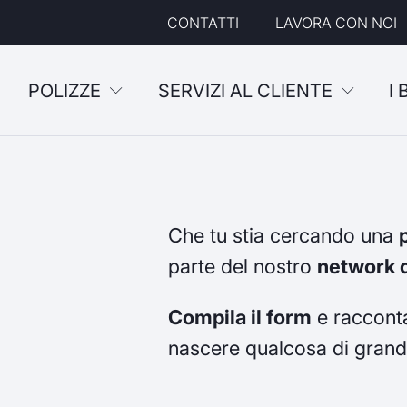
CONTATTI
LAVORA CON NOI
POLIZZE
SERVIZI AL CLIENTE
I
Che tu stia cercando una
parte del nostro
network d
Compila il form
e racconta
nascere qualcosa di grand