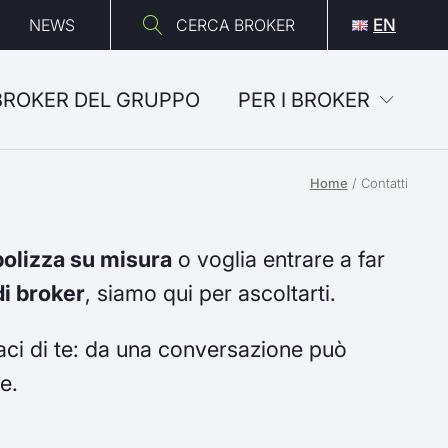
NEWS
CERCA BROKER
EN
 BROKER DEL GRUPPO
PER I BROKER
Home
/
Contatti
polizza su misura
o voglia entrare a far
i broker
, siamo qui per ascoltarti.
ci di te: da una conversazione può
e.