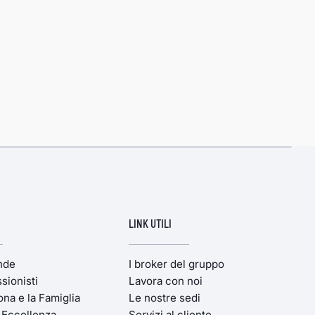
LINK UTILI
ende
I broker del gruppo
sionisti
Lavora con noi
ona e la Famiglia
Le nostre sedi
'Eccellenza
Servizi al cliente