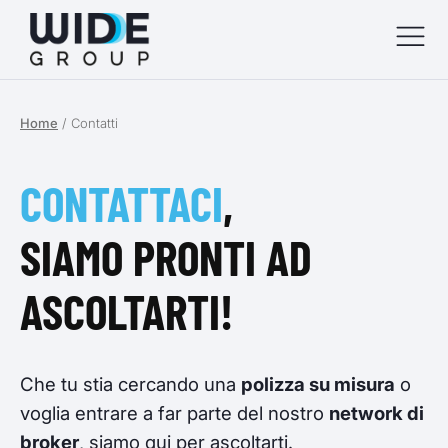
Home
/
Contatti
menu
menu
CONTATTACI
,
menu
SIAMO PRONTI AD
menu
ASCOLTARTI!
Che tu stia cercando una
polizza su misura
o
voglia entrare a far parte del nostro
network di
broker
, siamo qui per ascoltarti.