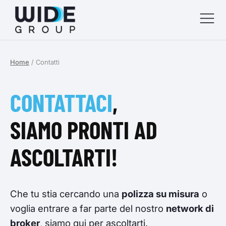
Home
/
Contatti
menu
menu
CONTATTACI
,
menu
SIAMO PRONTI AD
menu
ASCOLTARTI!
Che tu stia cercando una
polizza su misura
o
voglia entrare a far parte del nostro
network di
broker
, siamo qui per ascoltarti.