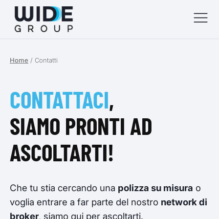
Home
/
Contatti
menu
menu
CONTATTACI
,
menu
SIAMO PRONTI AD
menu
ASCOLTARTI!
Che tu stia cercando una
polizza su misura
o
voglia entrare a far parte del nostro
network di
broker
, siamo qui per ascoltarti.