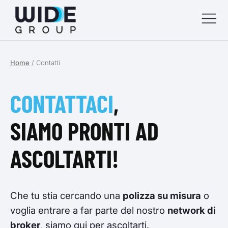
Home
/
Contatti
menu
menu
CONTATTACI
,
menu
SIAMO PRONTI AD
menu
ASCOLTARTI!
Che tu stia cercando una
polizza su misura
o
voglia entrare a far parte del nostro
network di
broker
, siamo qui per ascoltarti.