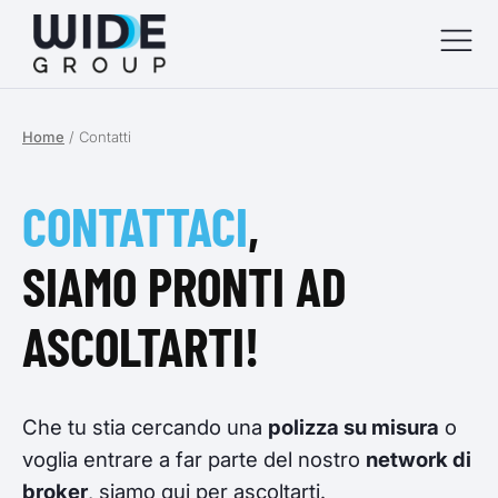
Home
/
Contatti
menu
menu
CONTATTACI
,
menu
SIAMO PRONTI AD
menu
ASCOLTARTI!
Che tu stia cercando una
polizza su misura
o
voglia entrare a far parte del nostro
network di
broker
, siamo qui per ascoltarti.