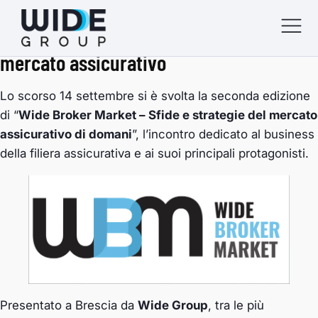
Presentate, alla seconda edizione di
“Wide Broker Market”, le nuove sfide del
mercato assicurativo
Lo scorso 14 settembre si è svolta la seconda edizione
menu
di “
Wide Broker Market – Sfide e strategie del mercato
menu
assicurativo di domani
”, l’incontro dedicato al business
menu
della filiera assicurativa e ai suoi principali protagonisti.
menu
Presentato a Brescia da
Wide Group
, tra le più