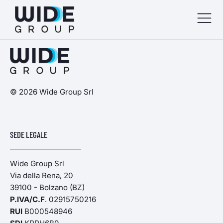
menu
menu
© 2026 Wide Group Srl
menu
SEDE LEGALE
menu
Wide Group Srl
Via della Rena, 20
39100 - Bolzano (BZ)
P.IVA/C.F
. 02915750216
RUI
B000548946