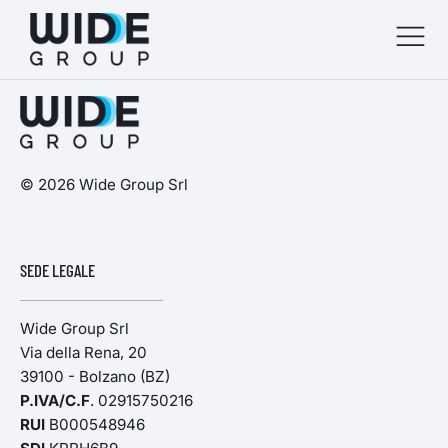
menu
menu
© 2026 Wide Group Srl
menu
SEDE LEGALE
menu
Wide Group Srl
Via della Rena, 20
39100 - Bolzano (BZ)
P.IVA/C.F
. 02915750216
RUI
B000548946