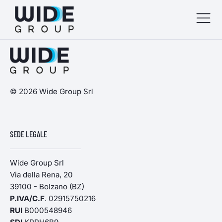
menu
menu
© 2026 Wide Group Srl
menu
SEDE LEGALE
menu
Wide Group Srl
Via della Rena, 20
39100 - Bolzano (BZ)
P.IVA/C.F
. 02915750216
RUI
B000548946