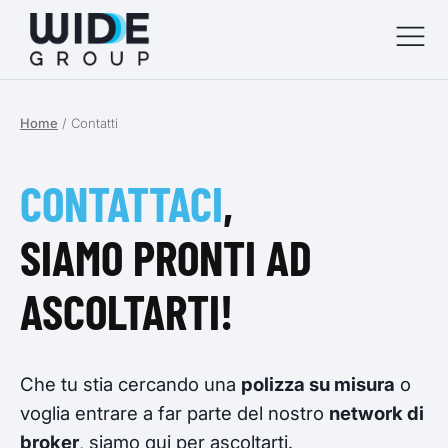
Home
/
Contatti
menu
menu
CONTATTACI
,
menu
SIAMO PRONTI AD
menu
ASCOLTARTI!
Che tu stia cercando una
polizza su misura
o
voglia entrare a far parte del nostro
network di
broker
, siamo qui per ascoltarti.